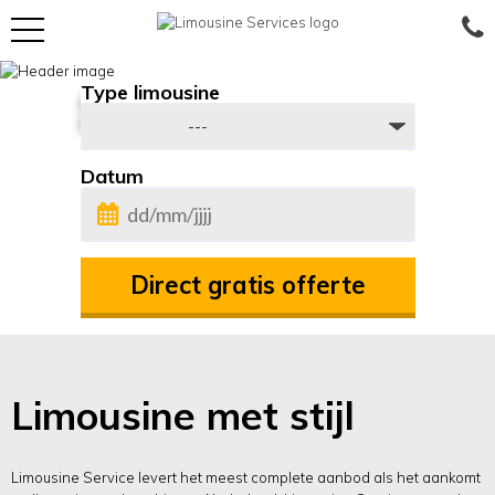
Skip
to
Type limousine
Al 25 jaar de beste
content
De echte beleving tegen scherpe prijzen
Datum
DD
slash
MM
slash
JJJJ
Limousine met stijl
Limousine Service levert het meest complete aanbod als het aankomt