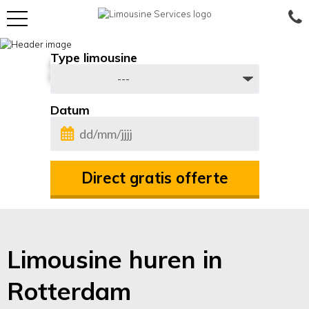
Skip
to
Type limousine
Al 25 jaar de beste
content
De echte beleving tegen scherpe prijzen
Datum
DD
slash
MM
slash
JJJJ
Limousine huren in
Rotterdam