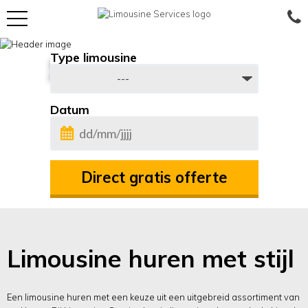
Skip
to
Type limousine
Al 25 jaar de beste
content
De echte beleving tegen scherpe prijzen
Datum
DD
slash
MM
slash
JJJJ
Limousine huren met stijl
Een limousine huren met een keuze uit een uitgebreid assortiment van