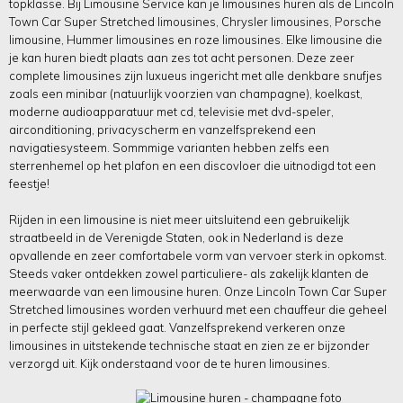
topklasse. Bij Limousine Service kan je limousines huren als de Lincoln
Town Car Super Stretched limousines, Chrysler limousines, Porsche
limousine, Hummer limousines en roze limousines. Elke limousine die
je kan huren biedt plaats aan zes tot acht personen. Deze zeer
complete limousines zijn luxueus ingericht met alle denkbare snufjes
zoals een minibar (natuurlijk voorzien van champagne), koelkast,
moderne audioapparatuur met cd, televisie met dvd-speler,
airconditioning, privacyscherm en vanzelfsprekend een
navigatiesysteem. Sommmige varianten hebben zelfs een
sterrenhemel op het plafon en een discovloer die uitnodigd tot een
feestje!
Rijden in een limousine is niet meer uitsluitend een gebruikelijk
straatbeeld in de Verenigde Staten, ook in Nederland is deze
opvallende en zeer comfortabele vorm van vervoer sterk in opkomst.
Steeds vaker ontdekken zowel particuliere- als zakelijk klanten de
meerwaarde van een limousine huren. Onze Lincoln Town Car Super
Stretched limousines worden verhuurd met een chauffeur die geheel
in perfecte stijl gekleed gaat. Vanzelfsprekend verkeren onze
limousines in uitstekende technische staat en zien ze er bijzonder
verzorgd uit. Kijk onderstaand voor de te huren limousines.